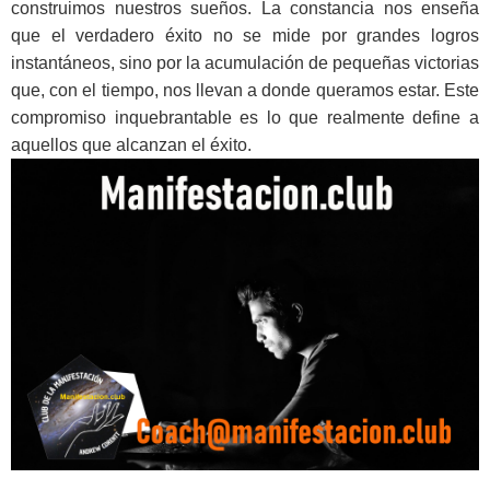
construimos nuestros sueños. La constancia nos enseña
que el verdadero éxito no se mide por grandes logros
instantáneos, sino por la acumulación de pequeñas victorias
que, con el tiempo, nos llevan a donde queramos estar. Este
compromiso inquebrantable es lo que realmente define a
aquellos que alcanzan el éxito.