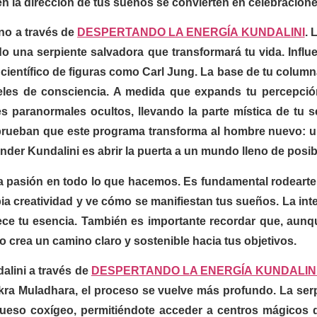
n la dirección de tus sueños se convierten en celebracione
ano a través de
DESPERTANDO LA ENERGÍA KUNDALINI
. 
do una serpiente salvadora que transformará tu vida. Infl
científico de figuras como Carl Jung. La base de tu column
les de consciencia. A medida que expands tu percepció
s paranormales ocultos, llevando la parte mística de tu s
rueban que este programa transforma al hombre nuevo: un
ender Kundalini es abrir la puerta a un mundo lleno de posib
la pasión en todo lo que hacemos. Es fundamental rodearte
pia creatividad y ve cómo se manifiestan tus sueños. La int
ce tu esencia. También es importante recordar que, aunqu
o crea un camino claro y sostenible hacia tus objetivos.
alini a través de
DESPERTANDO LA ENERGÍA KUNDALIN
akra Muladhara, el proceso se vuelve más profundo. La serpi
hueso coxígeo, permitiéndote acceder a centros mágicos d